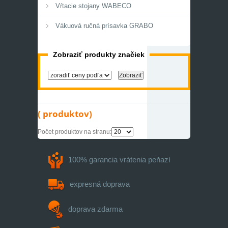
Vŕtacie stojany WABECO
Vákuová ručná prísavka GRABO
Zobraziť produkty značiek
( produktov)
Počet produktov na stranu:
100% garancia
vrátenia peňazí
expresná
doprava
doprava zdarma