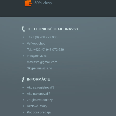
50% zľavy
TELEFONICKÉ OBJEDNÁVKY
+421 (0) 908 272 906
Veľkoobchod:
Tel.: +421 (0) 948 072 639
info@maviz.sk
,
mavizsro@gmail.com
Skype:
maviz.s.r.o
INFORMÁCIE
Ako sa registrovať?
Ako nakupovať?
Zaujímavé odkazy
Akciové letáky
Podpora predaja