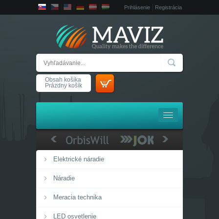
Prihlásenie
Registrácia
Obsah košíka
Prázdny košík
Elektrické náradie
Náradie
Meracia technika
LED osvetlenie