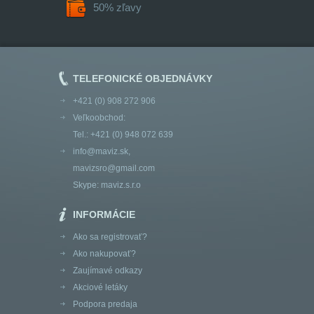
50% zľavy
TELEFONICKÉ OBJEDNÁVKY
+421 (0) 908 272 906
Veľkoobchod:
Tel.: +421 (0) 948 072 639
info@maviz.sk
,
mavizsro@gmail.com
Skype:
maviz.s.r.o
INFORMÁCIE
Ako sa registrovať?
Ako nakupovať?
Zaujímavé odkazy
Akciové letáky
Podpora predaja