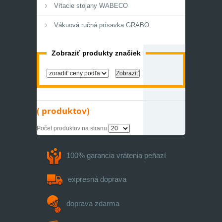
Vŕtacie stojany WABECO
Vákuová ručná prísavka GRABO
Zobraziť produkty značiek
( produktov)
Počet produktov na stranu:
100% garancia
vrátenia peňazí
expresná
doprava
doprava zdarma