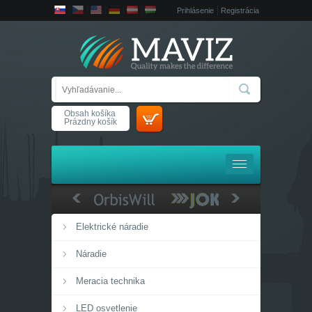
Prihlásenie
Registrácia
Obsah košíka
Prázdny košík
Elektrické náradie
Náradie
Meracia technika
LED osvetlenie